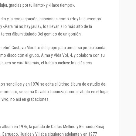
jer, gracias por tu llanto» y «Hace tiempo».
udio y la consagración; canciones como «Hoy te queremos
 «Para mí no hay jaula», los llevan a lo más alto de la
tercer álbum titulado Del gemido de un gorrión.
 retiró Gustavo Moretto del grupo para armar su propia banda
timo disco con el grupo, Alma y Vida Vol. 4, y colabora con su
alguien se va». Además, el trabajo incluye los clásicos
s sencillos y en 1976 se edita el último álbum de estudio de
se momento, se suma Osvaldo Lacunza como invitado en el lugar
 vivo, no así en grabaciones.
álbum en 1976, la partida de Carlos Mellino y Bernardo Baraj
 Barrueco, Hualde y Villaba siguieron adelante y en 1977