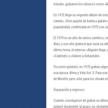
estudio, grabaron los clásicos como «Mu
En 1972 llega su segundo álbum de est
cantar», «Don quijote de barba y gabán» y
popularidad, confirmada en 1973 con su 
El 1974 es un año de varios cambios, se
Alas, y ese año graba el que sería su úl
último tema, el extenso «Alguien llega, 
«Cadenet» y «Salven a Sebastián».
Ya como quinteto, en 1975 graban alguno
esa época; Alma y Vida Vol. 5. Para e
de Moretto pero sólo para los shows en
Separación y regresos
Cuando concluyeron de grabar su último 
golpeó duramente al grupo; no obstante,