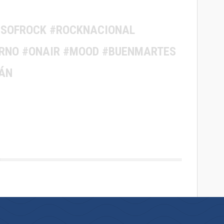
DSOFROCK #ROCKNACIONAL
ERNO #ONAIR #MOOD #BUENMARTES
ÁN