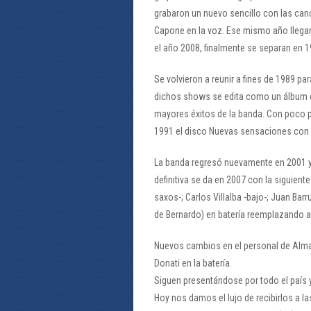
grabaron un nuevo sencillo con las canc
Capone en la voz. Ese mismo año llegan
el año 2008, finalmente se separan en 1
Se volvieron a reunir a fines de 1989 pa
dichos shows se edita como un álbum en
mayores éxitos de la banda. Con poco p
1991 el disco Nuevas sensaciones con 
La banda regresó nuevamente en 2001 y 
definitiva se da en 2007 con la siguient
saxos-; Carlos Villalba -bajo-; Juan Barr
de Bernardo) en batería reemplazando 
Nuevos cambios en el personal de Alma y
Donati en la batería.
Siguen presentándose por todo el país
Hoy nos damos el lujo de recibirlos a la