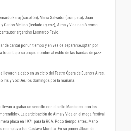
ernardo Baraj (saxofón), Mario Salvador (trompeta), Juan
jo) y Carlos Mellino (teclados y voz), Alma y Vida nació como
antautor argentino Leonardo Favio.
ar de cantar por un tiempo y en vez de separarse,optan por
tocar bajo su propio nombre al estilo de las bandas de jazz-
 llevaron a cabo en un ciclo del Teatro Ópera de Buenos Aires,
 Iris y Vox Dei, los domingos por la mañana.
 llevan a grabar un sencillo con el sello Mandioca, con las
prendido». La participación de Alma y Vida en el mega festival
primera placa en 1971 para la RCA. Poco tiempo antes, Mario
su reemplazo fue Gustavo Moretto. En su primer álbum de