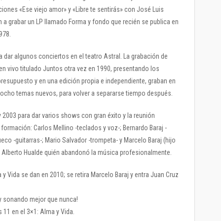
iones «Ese viejo amor» y «Libre te sentirás» con José Luis
 a grabar un LP llamado Forma y fondo que recién se publica en
978.
ra dar algunos conciertos en el teatro Astral. La grabación de
 vivo titulado Juntos otra vez en 1990, presentando los
resupuesto y en una edición propia e independiente, graban en
ocho temas nuevos, para volver a separarse tiempo después.
2003 para dar varios shows con gran éxito y la reunión
e formación: Carlos Mellino -teclados y voz-; Bernardo Baraj -
ueco -guitarras-; Mario Salvador -trompeta- y Marcelo Baraj (hijo
a Alberto Hualde quién abandonó la música profesionalmente.
 Vida se dan en 2010; se retira Marcelo Baraj y entra Juan Cruz
 y sonando mejor que nunca!
s 11 en el 3×1: Alma y Vida.