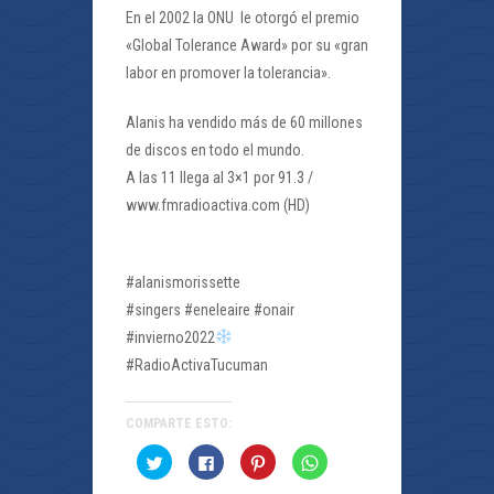
En el 2002 la ONU le otorgó el premio
«Global Tolerance Award» por su «gran
labor en promover la tolerancia».
Alanis ha vendido más de 60 millones
de discos en todo el mundo.
A las 11 llega al 3×1 por 91.3 /
www.fmradioactiva.com (HD)
#alanismorissette
#singers #eneleaire #onair
#invierno2022
#RadioActivaTucuman
COMPARTE ESTO:
Haz
Haz
Haz
Haz
clic
clic
clic
clic
para
para
para
para