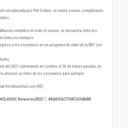
sión encabezada por Phil Collins, se volvió a reunir, completando
nidos.
lbumes vendidos en todo el mundo, se encuentra entre los
de todos los tiempos.
egreso a los escenarios en un programa de radio de la BBC con
tadas.
mbre del 2021 culminando en Londres el 26 de marzo pasado, en
ins anunció su retiro de los escenarios para siempre.
 www.fmradioactiva.com (HD)
CLASSIC #invierno2022
#RADIOACTIVATUCUMÁN