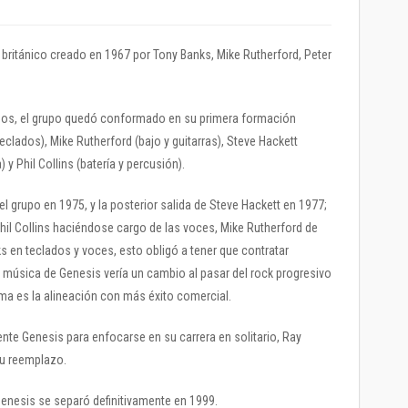
británico creado en 1967 por Tony Banks, Mike Rutherford, Peter
nos, el grupo quedó conformado en su primera formación
eclados), Mike Rutherford (bajo y guitarras), Steve Hackett
a) y Phil Collins (batería y percusión).
l grupo en 1975, y la posterior salida de Steve Hackett en 1977;
Phil Collins haciéndose cargo de las voces, Mike Rutherford de
ks en teclados y voces, esto obligó a tener que contratar
 música de Genesis vería un cambio al pasar del rock progresivo
ima es la alineación con más éxito comercial.
ente Genesis para enfocarse en su carrera en solitario, Ray
su reemplazo.
Genesis se separó definitivamente en 1999.