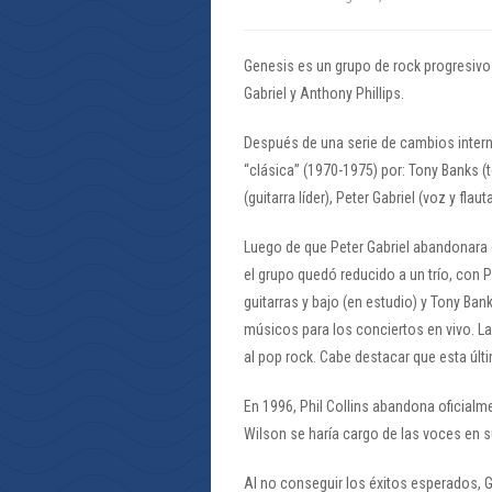
Genesis es un grupo de rock progresivo 
Gabriel y Anthony Phillips.
Después de una serie de cambios inter
“clásica” (1970-1975) por: Tony Banks (t
(guitarra líder), Peter Gabriel (voz y flaut
Luego de que Peter Gabriel abandonara e
el grupo quedó reducido a un trío, con 
guitarras y bajo (en estudio) y Tony Ban
músicos para los conciertos en vivo. La
al pop rock. Cabe destacar que esta últ
En 1996, Phil Collins abandona oficialm
Wilson se haría cargo de las voces en 
Al no conseguir los éxitos esperados, 