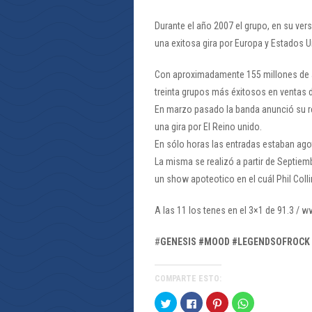
Durante el año 2007 el grupo, en su ver
una exitosa gira por Europa y Estados U
Con aproximadamente 155 millones de á
treinta grupos más éxitosos en ventas 
En marzo pasado la banda anunció su r
una gira por El Reino unido.
En sólo horas las entradas estaban ago
La misma se realizó a partir de Septie
un show apoteotico en el cuál Phil Coll
A las 11 los tenes en el 3×1 de 91.3 /
#
GENESIS #MOOD #LEGENDSOFROCK #
COMPARTE ESTO:
Haz
Haz
Haz
Haz
clic
clic
clic
clic