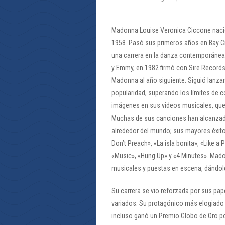
Madonna Louise Veronica Ciccone nació 
1958. Pasó sus primeros años en Bay Ci
una carrera en la danza contemporánea.
y Emmy, en 1982 firmó con Sire Records 
Madonna al año siguiente. Siguió lanz
popularidad, superando los límites de c
imágenes en sus videos musicales, que a
Muchas de sus canciones han alcanzado
alrededor del mundo; sus mayores éxitos
Don’t Preach», «La isla bonita», «Like a
«Music», «Hung Up» y «4 Minutes». Mado
musicales y puestas en escena, dándole 
Su carrera se vio reforzada por sus pap
variados. Su protagónico más elogiado es
incluso ganó un Premio Globo de Oro por