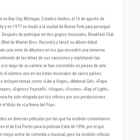
en Bay City, Míchigan, Estados Unidos, el 16 de agosto de
ty y en 1977 se mudó a la ciudad de Nueva York para perseguir
 Después de participar en dos grupos musicales, Breakfast Club
(filial de Warner Bros. Records) y lanzó su álbum debut
ando una serie de álbumes en los que encontró una inmensa
ontenido de las letras de sus canciones y explotando las
 lo largo de su carrera se han convertido en piezas de arte.
 el número uno en las listas musicales de varios países
 incluyen temas como «Like a Virgin», «Material Girl», «Papa
 Prayer», «Express Yourself», «Vogue», «Frozen», «Ray of Light»,
nna ha sido elogiada por los críticos por sus producciones
el título de «La Reina del Pop».
eles en diversas películas por las que ha recibido comentarios
 el de Eva Perón para la película Evita de 1996, por el que
 mejor actriz de comedia o musical; pero ha recibido críticas