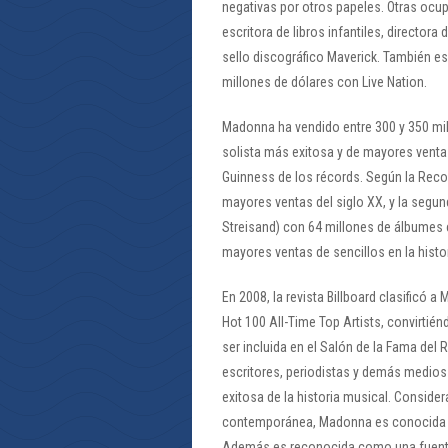
negativas por otros papeles. Otras oc
escritora de libros infantiles, director
sello discográfico Maverick. También e
millones de dólares con Live Nation.
Madonna ha vendido entre 300 y 350 mil
solista más exitosa y de mayores ventas
Guinness de los récords. Según la Recor
mayores ventas del siglo XX, y la segu
Streisand) con 64 millones de álbumes c
mayores ventas de sencillos en la histor
En 2008, la revista Billboard clasificó 
Hot 100 All-Time Top Artists, convirtién
ser incluida en el Salón de la Fama del
escritores, periodistas y demás medios
exitosa de la historia musical. Conside
contemporánea, Madonna es conocida p
Además es reconocida como una fuente d