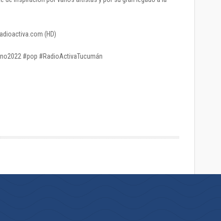
radioactiva.com (HD)
erno2022 #pop #RadioActivaTucumán