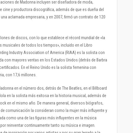
upaciones de Madonna incluyen ser diseñadora de moda,
a de cine y productora discográfica, además de que es dueña del
s una aclamada empresaria, y en 2007, firmó un contrato de 120
lones de discos, con lo que establece el récord mundial de «la
 musicales de todos los tiempos», incluido en el Libro
ding Industry Association of America (RIAA) es la solista con
nda con mayores ventas en los Estados Unidos (detrás de Barbra
ertificados. En el Reino Unido es la solista femenina con
ia, con 17,6 millones.
a Madonna en el número dos, detrás de The Beatles, en el Billboard
dola en la solista más exitosa en la historia musical, además de
 Rock en el mismo año. De manera general, diversos biógrafos,
 de comunicación la consideran como la mujer más influyente y
rada como una de las figuras más influyentes en la música
or reinventar continuamente tanto su música e imagen.
e inspiración por varios artistas y por su gran legado a la