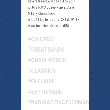
gala realizada el 8 de abril de 2016
junto a N.W.A., Deep Purple, Steve
Miller y Cheap Trick.
A las 11 los tenes en el 3×1 de 91.3 /
www.fmradioactiva.com (HD)
#CHICAGO
#GREATBANDS
#ONAIR #MOOD
#CLASSICS
#ENELAIRE
#SEPTIEMBRE
#RADIOACTIVATUCUMAN