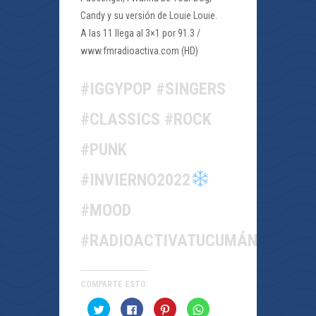
Candy y su versión de Louie Louie.
A las 11 llega al 3×1 por 91.3 /
www.fmradioactiva.com (HD)
#IGGYPOP #SINGERS
#CLASSICS #ROCK
#PUNK
#INVIERNO2022
#MOOD
#RADIOACTIVATUCUMÁN
COMPARTE ESTO:
Haz
Haz
Haz
Haz
clic
clic
clic
clic