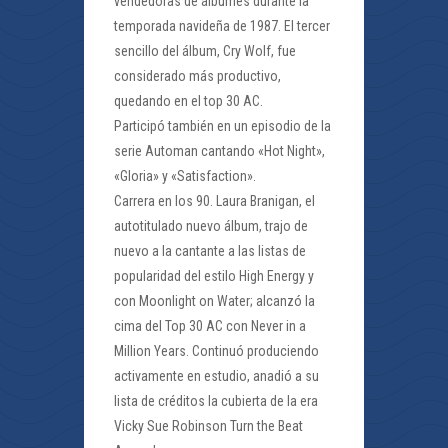
vendedoras de álbumes durante la
temporada navideña de 1987. El tercer
sencillo del álbum, Cry Wolf, fue
considerado más productivo,
quedando en el top 30 AC.
Participó también en un episodio de la
serie Automan cantando «Hot Night»,
«Gloria» y «Satisfaction».
Carrera en los 90. Laura Branigan, el
autotitulado nuevo álbum, trajo de
nuevo a la cantante a las listas de
popularidad del estilo High Energy y
con Moonlight on Water; alcanzó la
cima del Top 30 AC con Never in a
Million Years. Continuó produciendo
activamente en estudio, anadió a su
lista de créditos la cubierta de la era
Vicky Sue Robinson Turn the Beat