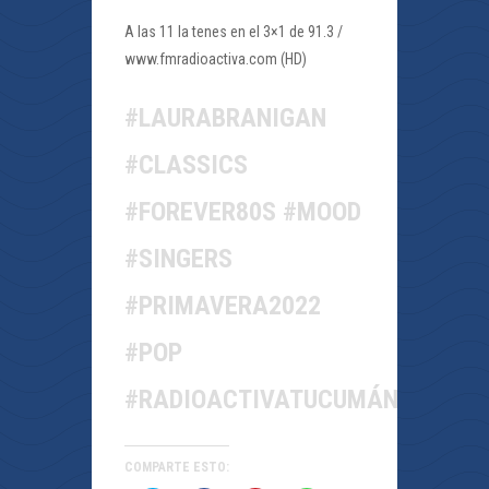
A las 11 la tenes en el 3×1 de 91.3 /
www.fmradioactiva.com (HD)
#LAURABRANIGAN
#CLASSICS
#FOREVER80S #MOOD
#SINGERS
#PRIMAVERA2022
#POP
#RADIOACTIVATUCUMÁN
COMPARTE ESTO: