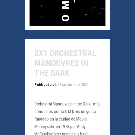
3X1 ORCHESTRAL
MANOUVRES IN
THE DARK
Publicado el:
27 septiembre, 2022
Orchestral Manouvres in the Dark, más
conocidos como O.M.D. es un grupo
fundado en la ciudad de Meols,
Merseyside en 1978 por Andy
McCluskey (voz principal y bajo