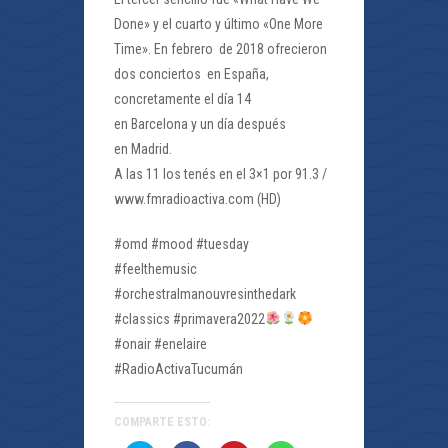
Done» y el cuarto y último «One More
Time». En febrero de 2018 ofrecieron
dos conciertos en España,
concretamente el día 14
en Barcelona y un día después
en Madrid.
A las 11 los tenés en el 3×1 por 91.3 /
www.fmradioactiva.com (HD)
#omd #mood #tuesday
#feelthemusic
#orchestralmanouvresinthedark
#classics #primavera2022
#onair #enelaire
#RadioActivaTucumán
COMPARTE ESTO: