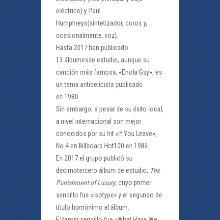
eléctrico) y Paul
Humphreys(sintetizador, coros y,
ocasionalmente, voz).
Hasta 2017 han publicado
13 álbumesde estudio, aunque su
canción más famosa, «Enola Gsy», es
un tema antibelicista publicado
en 1980.
Sin embargo, a pesar de su éxito local,
a nivel internacional son mejor
conocidos por su hit «If You Leave»,
No 4 en Billboard Hot100 en 1986.
En 2017 el grupo publicó su
decimotercero álbum de estudio,
The
Punishment of Luxury
,​ cuyo primer
sencillo fue «Isotype» y el segundo de
título homónimo al álbum.
El tercer sencillo fue «What Have We