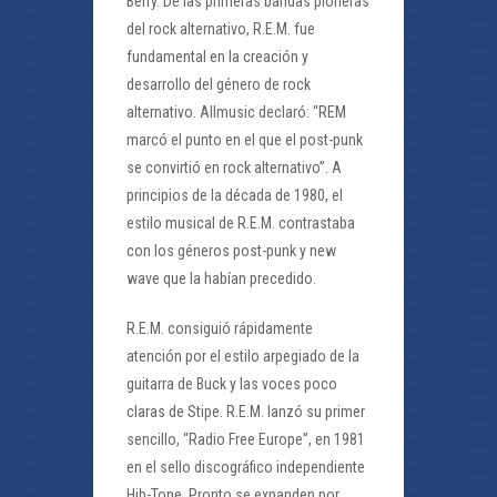
Berry. De las primeras bandas pioneras
del rock alternativo, R.E.M. fue
fundamental en la creación y
desarrollo del género de rock
alternativo. Allmusic declaró: “REM
marcó el punto en el que el post-punk
se convirtió en rock alternativo”. A
principios de la década de 1980, el
estilo musical de R.E.M. contrastaba
con los géneros post-punk y new
wave que la habían precedido.
R.E.M. consiguió rápidamente
atención por el estilo arpegiado de la
guitarra de Buck y las voces poco
claras de Stipe. R.E.M. lanzó su primer
sencillo, “Radio Free Europe”, en 1981
en el sello discográfico independiente
Hib-Tone. Pronto se expanden por