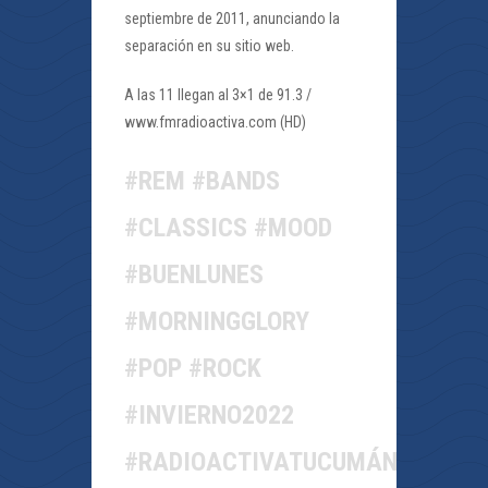
septiembre de 2011, anunciando la
separación en su sitio web.
A las 11 llegan al 3×1 de 91.3 /
www.fmradioactiva.com (HD)
#REM #BANDS
#CLASSICS #MOOD
#BUENLUNES
#MORNINGGLORY
#POP #ROCK
#INVIERNO2022
#RADIOACTIVATUCUMÁN