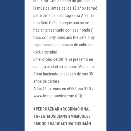
la fusión. Considerado un prodigio de
la música, antes de los 18 años formó
parte de la banda progresiva Alas. Ya
con Serú Girán (aunque aún no se
habían presentado con ese nombre)
tocó con Billy Bond and the Jets. Hoy
sigue siendo un músico de culto del
rock argentino.
En el otoño del 2019 se presentó en
nuestra ciudad en el teatro Mercedes
Sosa haciendo un repaso de sus 35
años de carrera.
A las 11 lo tenes en el 3×1 por 91.3 /
www.fmradioactiva.com (HD)
#PEDROAZNAR #ROCKNACIONAL
#GREATMUSICIANS #MIÉRCOLES
#MOOD #RADIOACTIVATUCUMÁN