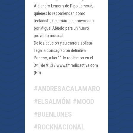
Alejandro Lerner y de Pipo Lernoud,
quienes lo recomiendan como
tecladista, Calamaro es convocado
por Miguel Abuelo para un nuevo
proyecto musical.
De los abuelos y su carrera solista
llega la consagración definitiva.
Por eso, a las 11 lo recibimos en el
3×1 de 91.3 / www.fmradioactiva.com
(HD)
#ANDRESACALAMARO
#ELSALMÓM #MOOD
#BUENLUNES
#ROCKNACIONAL