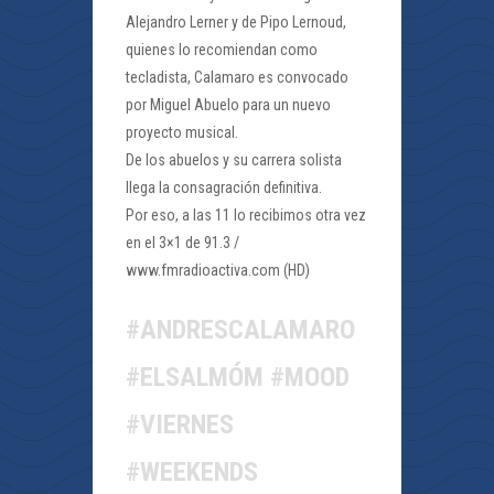
Alejandro Lerner y de Pipo Lernoud,
quienes lo recomiendan como
tecladista, Calamaro es convocado
por Miguel Abuelo para un nuevo
proyecto musical.
De los abuelos y su carrera solista
llega la consagración definitiva.
Por eso, a las 11 lo recibimos otra vez
en el 3×1 de 91.3 /
www.fmradioactiva.com (HD)
#ANDRESCALAMARO
#ELSALMÓM #MOOD
#VIERNES
#WEEKENDS