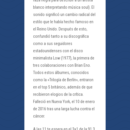
raza negra para describir a un artista
blanco interpretando música soul). El
sonido significó un cambio radical del
estilo que le había hecho famoso en
el Reino Unido. Después de esto,
confundió tanto a su discográfica
como a sus seguidores
estadounidenses con el disco
minimalista Low (1977), la primera de
tres colaboraciones con Brian Eno.
Todos estos álbumes, conocidos
como la «Trilogía de Berlín», entraron
en el top 5 británico, además de que
recibieron elogios de la crítica.
Falleció en Nueva York, el 10 de enero
de 2016 tras una larga lucha contra el
cáncer.
A las 11 te espera en el 3×1 de la 91.3