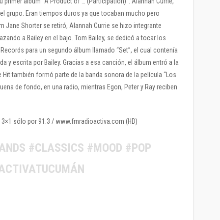
 primer álbum “A Product of … (Participation)”. Alannah Currie,
del grupo. Eran tiempos duros ya que tocaban mucho pero
Jane Shorter se retiró, Alannah Currie se hizo integrante
azando a Bailey en el bajo. Tom Bailey, se dedicó a tocar los
a Records para un segundo álbum llamado “Set”, el cual contenía
a y escrita por Bailey. Gracias a esa canción, el álbum entró a la
e Hit también formó parte de la banda sonora de la película “Los
ena de fondo, en una radio, mientras Egon, Peter y Ray reciben
el 3×1 sólo por 91.3 / www.fmradioactiva.com (HD)
ANDS #CLASSICS #MOOD #POP
OACTIVATUCUMÁN