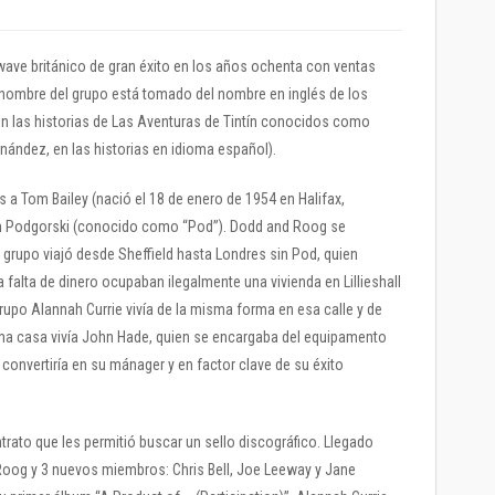
ve británico de gran éxito en los años ochenta con ventas
 nombre del grupo está tomado del nombre en inglés de los
n las historias de Las Aventuras de Tintín conocidos como
ndez, en las historias en idioma español).
s a Tom Bailey (nació el 18 de enero de 1954 en Halifax,
on Podgorski (conocido como “Pod”). Dodd and Roog se
grupo viajó desde Sheffield hasta Londres sin Pod, quien
a falta de dinero ocupaban ilegalmente una vivienda en Lillieshall
grupo Alannah Currie vivía de la misma forma en esa calle y de
ma casa vivía John Hade, quien se encargaba del equipamento
e convertiría en su mánager y en factor clave de su éxito
trato que les permitió buscar un sello discográfico. Llegado
 Roog y 3 nuevos miembros: Chris Bell, Joe Leeway y Jane