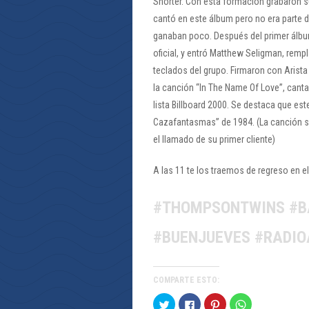
Shorter. Con esta formación grabaron su
cantó en este álbum pero no era parte 
ganaban poco. Después del primer álbum 
oficial, y entró Matthew Seligman, rempl
teclados del grupo. Firmaron con Arist
la canción “In The Name Of Love”, cantad
lista Billboard 2000. Se destaca que est
Cazafantasmas” de 1984. (La canción su
el llamado de su primer cliente)
A las 11 te los traemos de regreso en 
#THOMPSONTWINS #B
#BUENJUEVES #RADI
COMPARTE ESTO:
Haz
Haz
Haz
Haz