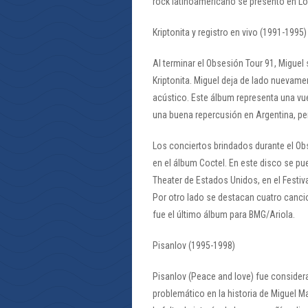
rock latinoamericano se presentó en Lo
Kriptonita y registro en vivo (1991-1995)
Al terminar el Obsesión Tour 91, Miguel
Kriptonita. Miguel deja de lado nuevame
acústico. Este álbum representa una vuel
una buena repercusión en Argentina, pe
Los conciertos brindados durante el Ob
en el álbum Coctel. En este disco se p
Theater de Estados Unidos, en el Festiv
Por otro lado se destacan cuatro cancio
fue el último álbum para BMG/Ariola.
Pisanlov (1995-1998)
Pisanlov (Peace and love) fue conside
problemático en la historia de Miguel 