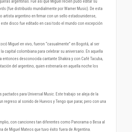
queras argentinas. Fue así que Miguel recién pudo editar su
ds (fue distribuido mundialmente por Warner Music). De esta
o artista argentino en firmar con un sello estadounidense,
 este disco fue editado en casi todo el mundo con excepción
ocó Miguel en vivo, fueron “casualmente” en Bogotá, al ser
la capital colombiana para celebrar su aniversario. En aquella
la entonces desconocida cantante Shakira y con Café Tacuba,
tación del argentino, quien estrenaría en aquella noche los
s pactados para Universal Music. Este trabajo se aleja de la
 un regreso al sonido de Huevos y Tengo que parar, pero con una
mplio, con canciones tan diferentes como Panorama o Besa al
ma de Miguel Mateos que tuvo éxito fuera de Argentina.