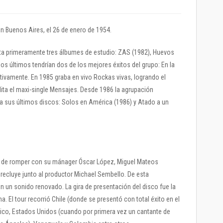
n Buenos Aires, el 26 de enero de 1954.
ta primeramente tres álbumes de estudio: ZAS (1982), Huevos
dos últimos tendrían dos de los mejores éxitos del grupo: En la
ctivamente. En 1985 graba en vivo Rockas vivas, logrando el
dita el maxi-single Mensajes. Desde 1986 la agrupación
 sus últimos discos: Solos en América (1986) y Atado a un
y de romper con su mánager Óscar López, Miguel Mateos
 recluye junto al productor Michael Sembello. De esta
 un sonido renovado. La gira de presentación del disco fue la
a. El tour recorrió Chile (donde se presentó con total éxito en el
éxico, Estados Unidos (cuando por primera vez un cantante de