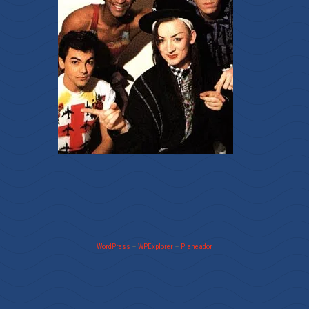
WordPress
+
WPExplorer
+
Planeador