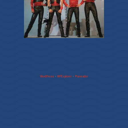
WordPress
+
WPExplorer
+
Planeador