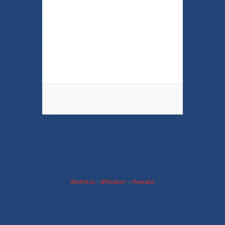
WordPress
+
WPExplorer
+
Planeador