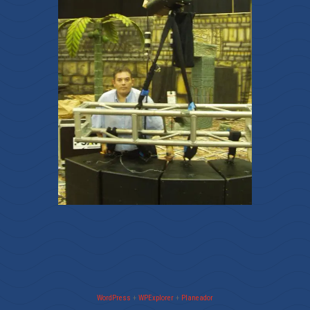
WordPress
+
WPExplorer
+
Planeador