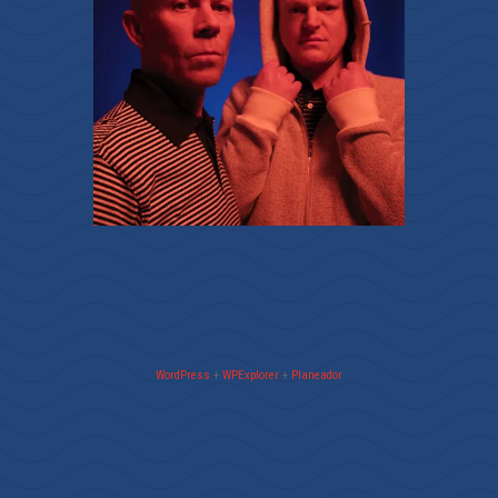
WordPress
+
WPExplorer
+
Planeador