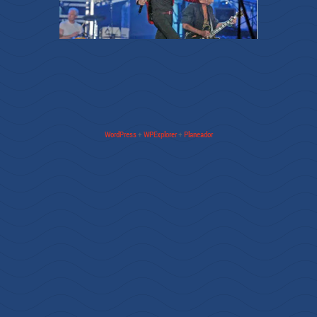
WordPress
+
WPExplorer
+
Planeador