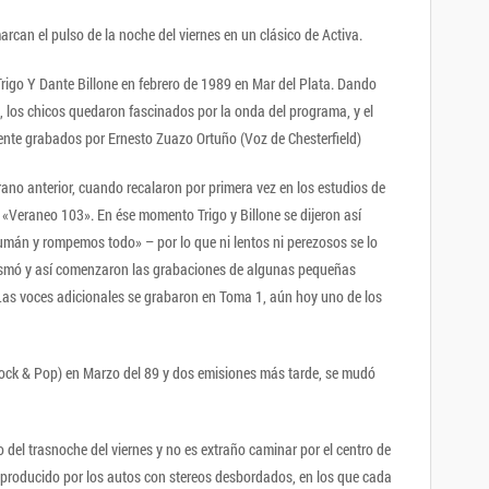
can el pulso de la noche del viernes en un clásico de Activa.
Trigo Y Dante Billone en febrero de 1989 en Mar del Plata. Dando
z, los chicos quedaron fascinados por la onda del programa, y el
amente grabados por Ernesto Zuazo Ortuño (Voz de Chesterfield)
rano anterior, cuando recalaron por primera vez en los estudios de
 «Veraneo 103». En ése momento Trigo y Billone se dijeron así
mán y rompemos todo» – por lo que ni lentos ni perezosos se lo
iasmó y así comenzaron las grabaciones de algunas pequeñas
as voces adicionales se grabaron en Toma 1, aún hoy uno de los
Rock & Pop) en Marzo del 89 y dos emisiones más tarde, se mudó
 del trasnoche del viernes y no es extraño caminar por el centro de
r producido por los autos con stereos desbordados, en los que cada