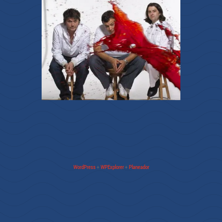
WordPress
+
WPExplorer
+
Planeador