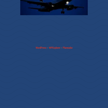
WordPress
+
WPExplorer
+
Planeador