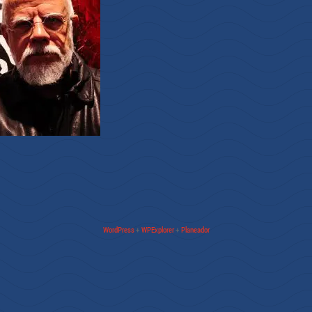
WordPress
+
WPExplorer
+
Planeador