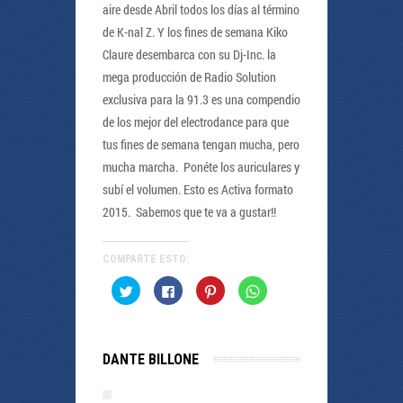
aire desde Abril todos los días al término
de K-nal Z. Y los fines de semana Kiko
Claure desembarca con su Dj-Inc. la
mega producción de Radio Solution
exclusiva para la 91.3 es una compendio
de los mejor del electrodance para que
tus fines de semana tengan mucha, pero
mucha marcha. Ponéte los auriculares y
subí el volumen. Esto es Activa formato
2015. Sabemos que te va a gustar!!
COMPARTE ESTO:
Haz
Haz
Haz
Haz
clic
clic
clic
clic
para
para
para
para
compartir
compartir
compartir
compartir
en
en
en
en
Twitter
Facebook
Pinterest
WhatsApp
(Se
(Se
(Se
(Se
DANTE BILLONE
abre
abre
abre
abre
en
en
en
en
una
una
una
una
ventana
ventana
ventana
ventana