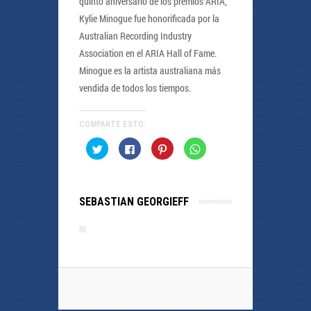
quinto aniversario de los premios ARIA,
Kylie Minogue fue honorificada por la
Australian Recording Industry
Association en el ARIA Hall of Fame.
Minogue es la artista australiana más
vendida de todos los tiempos.
COMPARTE ESTO:
Haz
Haz
Haz
Haz
clic
clic
clic
clic
para
para
para
para
compartir
compartir
compartir
compartir
en
en
en
en
Twitter
Facebook
Pinterest
WhatsApp
(Se
(Se
(Se
(Se
SEBASTIAN GEORGIEFF
abre
abre
abre
abre
en
en
en
en
una
una
una
una
ventana
ventana
ventana
ventana
nueva)
nueva)
nueva)
nueva)