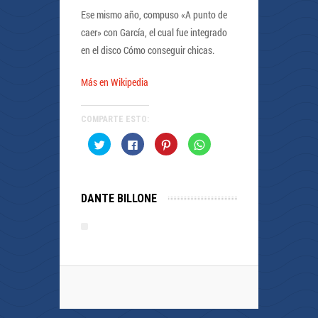
Ese mismo año, compuso «A punto de
caer» con García, el cual fue integrado
en el disco Cómo conseguir chicas.
Más en Wikipedia
COMPARTE ESTO:
Haz
Haz
Haz
Haz
clic
clic
clic
clic
para
para
para
para
compartir
compartir
compartir
compartir
en
en
en
en
Twitter
Facebook
Pinterest
WhatsApp
(Se
(Se
(Se
(Se
DANTE BILLONE
abre
abre
abre
abre
en
en
en
en
una
una
una
una
ventana
ventana
ventana
ventana
nueva)
nueva)
nueva)
nueva)