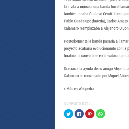
lo invita a unirse a una banda local llam
también tocaba Gustavo Cerati. Luego par
Pablo Guadalupe (batería), Carlos Amato (g
Calamaro reemplazaba a Alejandro O’Donell
Posteriormente la banda pasaría a llamar
proyecto acabaría evolucionando con la pr
finalmente convertirse en la exitosa band
Gracias a la ayuda de su amigo Alejandro
Calamaro es convocado por Miguel Abuel
> Más en Wikipedia
COMPARTE ESTO:
Haz
Haz
Haz
Haz
clic
clic
clic
clic
para
para
para
para
compartir
compartir
compartir
compartir
en
en
en
en