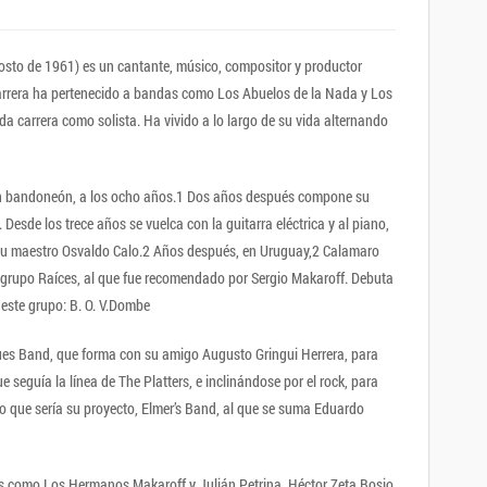
sto de 1961) es un cantante, músico, compositor y productor
 carrera ha pertenecido a bandas como Los Abuelos de la Nada y Los
 carrera como solista. Ha vivido a lo largo de su vida alternando
un bandoneón, a los ocho años.1 Dos años después compone su
Desde los trece años se vuelca con la guitarra eléctrica y al piano,
 su maestro Osvaldo Calo.2 Años después, en Uruguay,2 Calamaro
l grupo Raíces, al que fue recomendado por Sergio Makaroff. Debuta
 este grupo: B. O. V.Dombe
ues Band, que forma con su amigo Augusto Gringui Herrera, para
seguía la línea de The Platters, e inclinándose por el rock, para
 lo que sería su proyecto, Elmer’s Band, al que se suma Eduardo
as como Los Hermanos Makaroff y Julián Petrina. Héctor Zeta Bosio