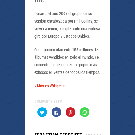
Durante el año 2007 el grupo, en su
versión encabezada por Phil Collins, se
volvió a reunir, completando una exitosa
gira por Europa y Estados Unidos.
Con aproximadamente 155 millones de
álbumes vendidos en todo el mundo, se
encuentra entre los treinta grupos más
éxitosos en ventas de todos los tiempos.
>
Más en Wikipedia
COMPARTE ESTO:
Haz
Haz
Haz
Haz
clic
clic
clic
clic
para
para
para
para
compartir
compartir
compartir
compartir
en
en
en
en
Twitter
Facebook
Pinterest
WhatsApp
(Se
(Se
(Se
(Se