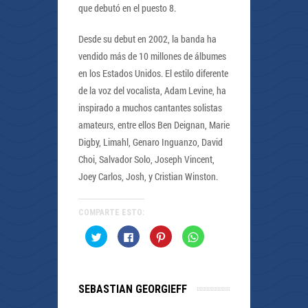
que debutó en el puesto 8.
Desde su debut en 2002, la banda ha
vendido más de 10 millones de álbumes
en los Estados Unidos. El estilo diferente
de la voz del vocalista, Adam Levine, ha
inspirado a muchos cantantes solistas
amateurs, entre ellos Ben Deignan, Marie
Digby, Limahl, Genaro Inguanzo, David
Choi, Salvador Solo, Joseph Vincent,
Joey Carlos, Josh, y Cristian Winston.
COMPARTE ESTO:
Haz
Haz
Haz
Haz
clic
clic
clic
clic
para
para
para
para
compartir
compartir
compartir
compartir
en
en
en
en
Twitter
Facebook
Pinterest
WhatsApp
(Se
(Se
(Se
(Se
SEBASTIAN GEORGIEFF
abre
abre
abre
abre
en
en
en
en