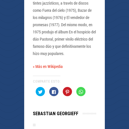
tintes jazzísticos, a través de discos
como Fuera del cielo (1975), Bazar de
los milagros (1976) y El vendedor de
promesas (1977). Del mismo modo, en
1975 produjo el álbum En el hospicio del
dúo Pastoral, primer vinilo eléctrico del
famoso dúo y que definitivamente los
hizo muy populares.
» Más en Wikipedia
COMPARTE ESTO:
Haz
Haz
Haz
Haz
clic
clic
clic
clic
para
para
para
para
compartir
compartir
compartir
compartir
en
en
en
en
Twitter
Facebook
Pinterest
WhatsApp
(Se
(Se
(Se
(Se
SEBASTIAN GEORGIEFF
abre
abre
abre
abre
en
en
en
en
una
una
una
una
ventana
ventana
ventana
ventana
nueva)
nueva)
nueva)
nueva)