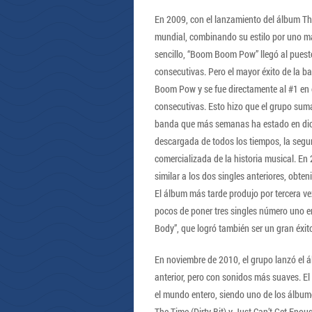
En 2009, con el lanzamiento del álbum The
mundial, combinando su estilo por uno más
sencillo, “Boom Boom Pow” llegó al puest
consecutivas. Pero el mayor éxito de la b
Boom Pow y se fue directamente al #1 en 
consecutivas. Esto hizo que el grupo suma
banda que más semanas ha estado en dicho
descargada de todos los tiempos, la seg
comercializada de la historia musical. En
similar a los dos singles anteriores, obte
El álbum más tarde produjo por tercera ve
pocos de poner tres singles número uno e
Body”, que logró también ser un gran éxit
En noviembre de 2010, el grupo lanzó el á
anterior, pero con sonidos más suaves. El
el mundo entero, siendo uno de los álbume
The Time (Dirty Bit) y Just Can’t Get Enou