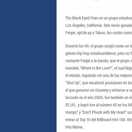
The Black Eyed Peas es un grupo estadou
Los Ángeles, California. Seis veces ganado
Fergie, apl.de.ap y Taboo, los cuatro como
Durante los 90, el grupo surgió como un 
género hip-hop estadounidense, pero no f
cantante Fergie a la banda, que el grupo
mundial, “Where Is the Love?”, el cual lle
el mundo, logrando ser una de las mejores
“Shut Up”, que encabezó posiciones en tod
el que ganaron un Grammy y entraron a u
lanzado en el año 2005, fue también un éx
EE.UU., y logró irse al número #2 en los B
Humps” y “Don’t Phunk with My Heart” su
entrar al Top 10 del Billboard Hot 100. Ot
Hey Mama .