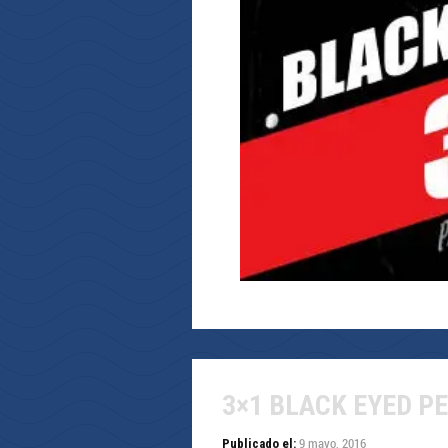
3×1 BLACK EYED P
9 mayo, 2016
Publicado el: