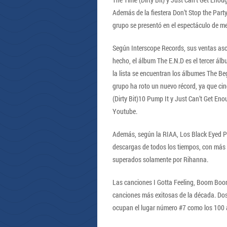
Además de la fiestera Don’t Stop the Party
grupo se presentó en el espectáculo de m
Según Interscope Records, sus ventas asc
hecho, el álbum The E.N.D es el tercer álb
la lista se encuentran los álbumes The Be
grupo ha roto un nuevo récord, ya que ci
(Dirty Bit)10 Pump It y Just Can’t Get E
Youtube.
Además, según la RIAA, Los Black Eyed Pe
descargas de todos los tiempos, con más 
superados solamente por Rihanna.
Las canciones I Gotta Feeling, Boom Boo
canciones más exitosas de la década. Dos 
ocupan el lugar número #7 como los 100 a