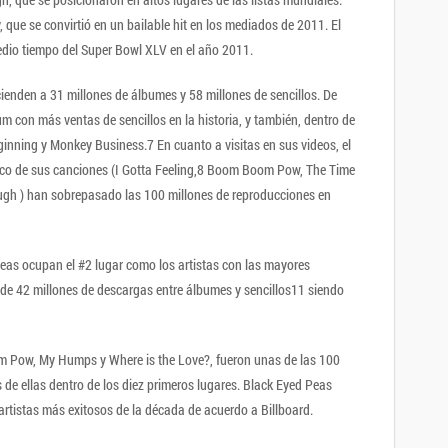
, que se convirtió en un bailable hit en los mediados de 2011. El
edio tiempo del Super Bowl XLV en el año 2011.
ienden a 31 millones de álbumes y 58 millones de sencillos. De
um con más ventas de sencillos en la historia, y también, dentro de
ginning y Monkey Business.7 En cuanto a visitas en sus videos, el
nco de sus canciones (I Gotta Feeling,8 Boom Boom Pow, The Time
nough ) han sobrepasado las 100 millones de reproducciones en
as ocupan el #2 lugar como los artistas con las mayores
de 42 millones de descargas entre álbumes y sencillos11 siendo
m Pow, My Humps y Where is the Love?, fueron unas de las 100
de ellas dentro de los diez primeros lugares. Black Eyed Peas
rtistas más exitosos de la década de acuerdo a Billboard.