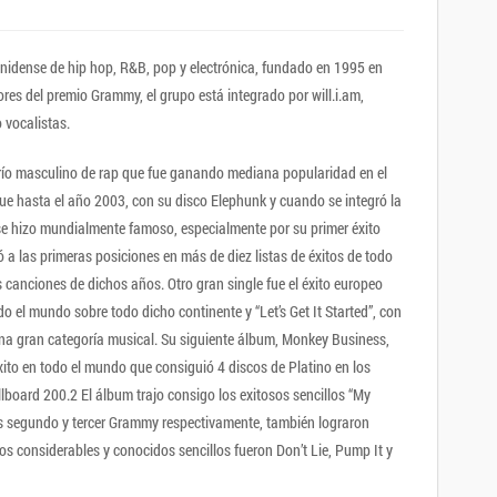
nidense de hip hop, R&B, pop y electrónica, fundado en 1995 en
res del premio Grammy, el grupo está integrado por will.i.am,
 vocalistas.
trío masculino de rap que fue ganando mediana popularidad en el
ue hasta el año 2003, con su disco Elephunk y cuando se integró la
 se hizo mundialmente famoso, especialmente por su primer éxito
gó a las primeras posiciones en más de diez listas de éxitos de todo
 canciones de dichos años. Otro gran single fue el éxito europeo
o el mundo sobre todo dicho continente y “Let’s Get It Started”, con
na gran categoría musical. Su siguiente álbum, Monkey Business,
ito en todo el mundo que consiguió 4 discos de Platino en los
illboard 200.2 El álbum trajo consigo los exitosos sencillos “My
s segundo y tercer Grammy respectivamente, también lograron
ros considerables y conocidos sencillos fueron Don’t Lie, Pump It y