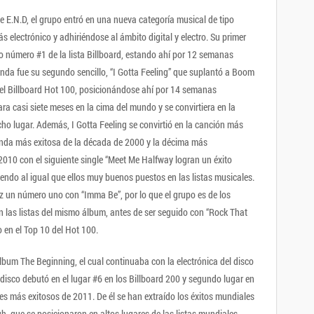
 E.N.D, el grupo entró en una nueva categoría musical de tipo
 electrónico y adhiriéndose al ámbito digital y electro. Su primer
o número #1 de la lista Billboard, estando ahí por 12 semanas
anda fue su segundo sencillo, “I Gotta Feeling” que suplantó a Boom
el Billboard Hot 100, posicionándose ahí por 14 semanas
ra casi siete meses en la cima del mundo y se convirtiera en la
 lugar. Además, I Gotta Feeling se convirtió en la canción más
unda más exitosa de la década de 2000 y la décima más
 2010 con el siguiente single “Meet Me Halfway logran un éxito
niendo al igual que ellos muy buenos puestos en las listas musicales.
z un número uno con “Imma Be”, por lo que el grupo es de los
n las listas del mismo álbum, antes de ser seguido con “Rock That
o en el Top 10 del Hot 100.
lbum The Beginning, el cual continuaba con la electrónica del disco
 disco debutó en el lugar #6 en los Billboard 200 y segundo lugar en
s más exitosos de 2011. De él se han extraído los éxitos mundiales
gh, que se posicionaron en altos lugares de las listas mundiales.