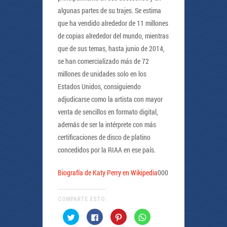
algunas partes de su trajes. Se estima
que ha vendido alrededor de 11 millones
de copias alrededor del mundo, mientras
que de sus temas, hasta junio de 2014,
se han comercializado más de 72
millones de unidades solo en los
Estados Unidos, consiguiendo
adjudicarse como la artista con mayor
venta de sencillos en formato digital,
además de ser la intérprete con más
certificaciones de disco de platino
concedidos por la RIAA en ese país.
Biografía de Katy Perry en Wikipedia
000
COMPARTE ESTO:
Haz
Haz
Haz
Haz
clic
clic
clic
clic