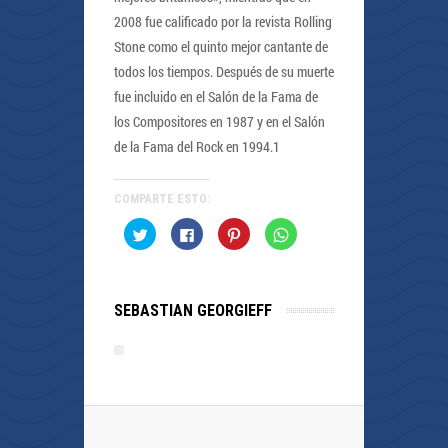
2008 fue calificado por la revista Rolling
Stone como el quinto mejor cantante de
todos los tiempos. Después de su muerte
fue incluido en el Salón de la Fama de
los Compositores en 1987 y en el Salón
de la Fama del Rock en 1994.1
COMPARTE ESTO:
Haz
Haz
Haz
Haz
clic
clic
clic
clic
para
para
para
para
compartir
compartir
compartir
compartir
en
en
en
en
Twitter
Facebook
Pinterest
WhatsApp
(Se
(Se
(Se
(Se
SEBASTIAN GEORGIEFF
abre
abre
abre
abre
en
en
en
en
una
una
una
una
ventana
ventana
ventana
ventana
nueva)
nueva)
nueva)
nueva)