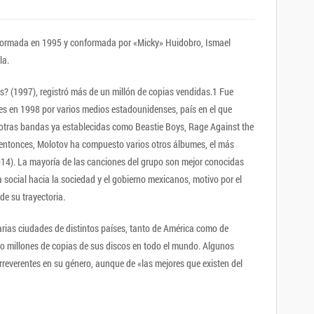
formada en 1995 y conformada por «Micky» Huidobro, Ismael
la.
s? (1997), registró más de un millón de copias vendidas.1 Fue
s en 1998 por varios medios estadounidenses, país en el que
 otras bandas ya establecidas como Beastie Boys, Rage Against the
 entonces, Molotov ha compuesto varios otros álbumes, el más
2014). La mayoría de las canciones del grupo son mejor conocidas
ca social hacia la sociedad y el gobierno mexicanos, motivo por el
de su trayectoria.
varias ciudades de distintos países, tanto de América como de
ro millones de copias de sus discos en todo el mundo. Algunos
rreverentes en su género, aunque de «las mejores que existen del