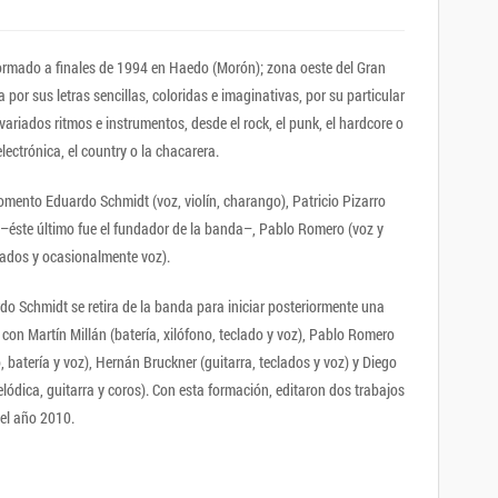
formado a finales de 1994 en Haedo (Morón); zona oeste del Gran
por sus letras sencillas, coloridas e imaginativas, por su particular
ariados ritmos e instrumentos, desde el rock, el punk, el hardcore o
electrónica, el country o la chacarera.
omento Eduardo Schmidt (voz, violín, charango), Patricio Pizarro
 –éste último fue el fundador de la banda–, Pablo Romero (voz y
clados y ocasionalmente voz).
rdo Schmidt se retira de la banda para iniciar posteriormente una
 con Martín Millán (batería, xilófono, teclado y voz), Pablo Romero
, batería y voz), Hernán Bruckner (guitarra, teclados y voz) y Diego
lódica, guitarra y coros). Con esta formación, editaron dos trabajos
 el año 2010.