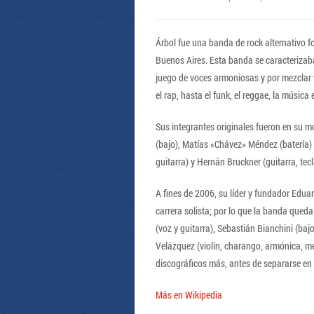
Árbol fue una banda de rock alternativo 
Buenos Aires. Esta banda se caracterizaba 
juego de voces armoniosas y por mezclar v
el rap, hasta el funk, el reggae, la música 
Sus integrantes originales fueron en su m
(bajo), Matías «Chávez» Méndez (batería)
guitarra) y Hernán Bruckner (guitarra, te
A fines de 2006, su líder y fundador Edua
carrera solista; por lo que la banda queda
(voz y guitarra), Sebastián Bianchini (bajo
Velázquez (violín, charango, armónica, me
discográficos más, antes de separarse en
Más en Wikipedia