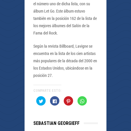
el número uno de dicha lista, con su
álbum Let Go. Este álbum estuvo
también en la posición 162 de la lista de
los mejores álbumes del Salón de la
Fama del Rock.
Según la revista Billboard, Lavigne se
encuentra en la lista de los cien artistas
más populares de la década del 2000 en
los Estados Unidos, ubicándose en la
posición 27.
COMPARTE ESTO:
Haz
Haz
Haz
Haz
clic
clic
clic
clic
para
para
para
para
compartir
compartir
compartir
compartir
en
en
en
en
Twitter
Facebook
Pinterest
WhatsApp
(Se
(Se
(Se
(Se
SEBASTIAN GEORGIEFF
abre
abre
abre
abre
en
en
en
en