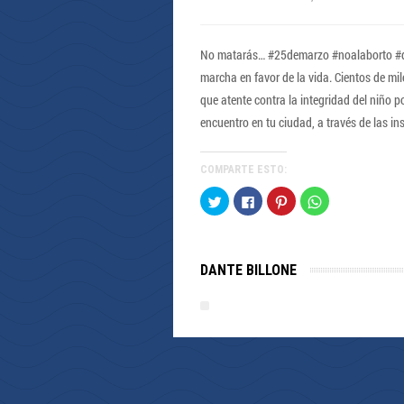
No matarás… #25demarzo #noalaborto #diad
marcha en favor de la vida. Cientos de mi
que atente contra la integridad del niño p
encuentro en tu ciudad, a través de las ins
COMPARTE ESTO:
Haz
Haz
Haz
Haz
clic
clic
clic
clic
para
para
para
para
compartir
compartir
compartir
compartir
en
en
en
en
Twitter
Facebook
Pinterest
WhatsApp
(Se
(Se
(Se
(Se
DANTE BILLONE
abre
abre
abre
abre
en
en
en
en
una
una
una
una
ventana
ventana
ventana
ventana
nueva)
nueva)
nueva)
nueva)