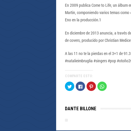
En 2009 publica Come to Life, un álbum en
Martin, componiendo varios temas como «
Eno en la producción.1
En diciembre de 2013 anuncia, a través d
de covers, producido por Christian Medice
A las 11 no te la pierdas en el 3×1 de 91
#natalieimbruglia #singers #pop #otoño
COMPARTE ESTO:
Haz
Haz
Haz
Haz
clic
clic
clic
clic
para
para
para
para
compartir
compartir
compartir
compartir
en
en
en
en
Twitter
Facebook
Pinterest
WhatsApp
(Se
(Se
(Se
(Se
DANTE BILLONE
abre
abre
abre
abre
en
en
en
en
una
una
una
una
ventana
ventana
ventana
ventana
nueva)
nueva)
nueva)
nueva)