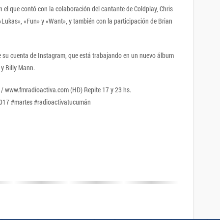
 el que contó con la colaboración del cantante de Coldplay, Chris
Lukas», «Fun» y «Want», y también con la participación de Brian
e su cuenta de Instagram, que está trabajando en un nuevo álbum
 y Billy Mann.
.3 / www.fmradioactiva.com (HD) Repite 17 y 23 hs.
2017 #martes #radioactivatucumán