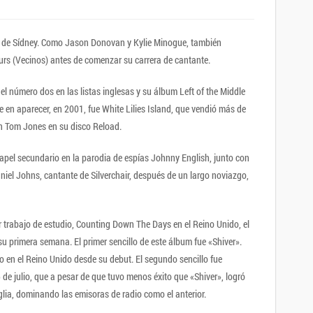
rte de Sídney. Como Jason Donovan y Kylie Minogue, también
ours (Vecinos) antes de comenzar su carrera de cantante.
 el número dos en las listas inglesas y su álbum Left of the Middle
te en aparecer, en 2001, fue White Lilies Island, que vendió más de
n Tom Jones en su disco Reload.
apel secundario en la parodia de espías Johnny English, junto con
iel Johns, cantante de Silverchair, después de un largo noviazgo,
er trabajo de estudio, Counting Down The Days en el Reino Unido, el
u primera semana. El primer sencillo de este álbum fue «Shiver».
so en el Reino Unido desde su debut. El segundo sencillo fue
e julio, que a pesar de que tuvo menos éxito que «Shiver», logró
glia, dominando las emisoras de radio como el anterior.