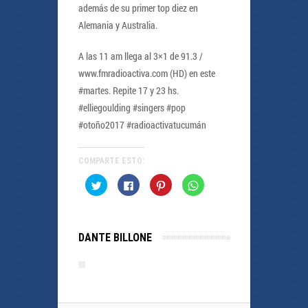
además de su primer top diez en
Alemania y Australia.
A las 11 am llega al 3×1 de 91.3 /
www.fmradioactiva.com (HD) en este
#martes. Repite 17 y 23 hs.
#elliegoulding #singers #pop
#otoño2017 #radioactivatucumán
COMPARTE ESTO:
Haz
Haz
Haz
Haz
clic
clic
clic
clic
para
para
para
para
compartir
compartir
compartir
compartir
en
en
en
en
Twitter
Facebook
Pinterest
WhatsApp
(Se
(Se
(Se
(Se
DANTE BILLONE
abre
abre
abre
abre
en
en
en
en
una
una
una
una
ventana
ventana
ventana
ventana
nueva)
nueva)
nueva)
nueva)