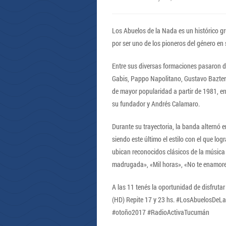
Los Abuelos de la Nada es un histórico g
por ser uno de los pioneros del género en 
Entre sus diversas formaciones pasaron d
Gabis, Pappo Napolitano, Gustavo Bazter
de mayor popularidad a partir de 1981, e
su fundador y Andrés Calamaro.
Durante su trayectoria, la banda alternó ent
siendo este último el estilo con el que log
ubican reconocidos clásicos de la música
madrugada», «Mil horas», «No te enamore
A las 11 tenés la oportunidad de disfruta
(HD) Repite 17 y 23 hs. #LosAbuelosDe
#otoño2017 #RadioActivaTucumán