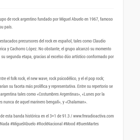
rupo de rock argentino fundado por Miguel Abuelo en 1967, famoso
su país.
estacados precursores del rock en español, tales como Claudio
rica y Cachorro López. No obstante, el grupo alcanzó su momento
n su segunda etapa, gracias al excelso dúo artístico conformado por
re el folk rock, el new wave, rock psicodélico, y el el pop rock;
rarían su faceta más prolífica y representativa. Entre su repertorio se
 argentina tales como «Costumbres Argentinas», «Lunes por la
s nunca de aquel marinero bengalí», y «Chalaman».
r de esta banda histórica en el 3×1 de 91.3 / www.fmradioactiva.com
LaNada #MiguelAbuelo #RockNacional #Mood #BuenMartes