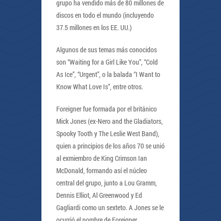
grupo ha vendido más de 80 millones de
discos en todo el mundo (incluyendo
37.5 millones en los EE. UU.)
Algunos de sus temas más conocidos
son “Waiting for a Girl Like You”, “Cold
As Ice”, “Urgent”, o la balada “I Want to
Know What Love Is”, entre otros.
Foreigner fue formada por el británico
Mick Jones (ex-Nero and the Gladiators,
Spooky Tooth y The Leslie West Band),
quien a principios de los años 70 se unió
al exmiembro de King Crimson Ian
McDonald, formando así el núcleo
central del grupo, junto a Lou Gramm,
Dennis Elliot, Al Greenwood y Ed
Gagliardi como un sexteto. A Jones se le
ocurrió el nombre de Foreigner