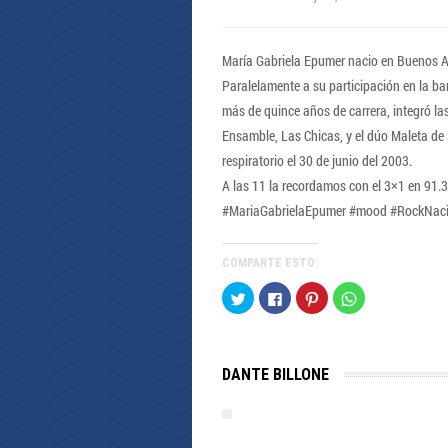
María Gabriela Epumer nacio en Buenos Air
Paralelamente a su participación en la b
más de quince años de carrera, integró l
Ensamble, Las Chicas, y el dúo Maleta de
respiratorio el 30 de junio del 2003.
A las 11 la recordamos con el 3×1 en 91.
#MariaGabrielaEpumer #mood #RockNaci
COMPARTE ESTO:
Haz
Haz
Haz
Haz
clic
clic
clic
clic
para
para
para
para
compartir
compartir
compartir
compartir
en
en
en
en
Twitter
Facebook
Pinterest
WhatsApp
(Se
(Se
(Se
(Se
DANTE BILLONE
abre
abre
abre
abre
en
en
en
en
una
una
una
una
ventana
ventana
ventana
ventana
nueva)
nueva)
nueva)
nueva)