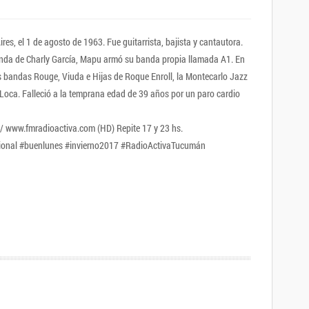
es, el 1 de agosto de 1963. Fue guitarrista, bajista y cantautora.
anda de Charly García, Mapu armó su banda propia llamada A1. En
as bandas Rouge, Viuda e Hijas de Roque Enroll, la Montecarlo Jazz
 Loca. Falleció a la temprana edad de 39 años por un paro cardio
3/ www.fmradioactiva.com (HD) Repite 17 y 23 hs.
onal #buenlunes #invierno2017 #RadioActivaTucumán