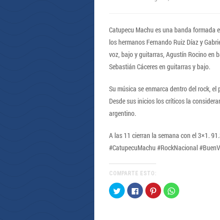
Catupecu Machu es una banda formada en 19
los hermanos Fernando Ruiz Díaz y Gabrie
voz, bajo y guitarras, Agustín Rocino en 
Sebastián Cáceres en guitarras y bajo.
Su música se enmarca dentro del rock, el
Desde sus inicios los críticos la conside
argentino.
A las 11 cierran la semana con el 3×1. 91
#CatupecuMachu #RockNacional #BuenVi
COMPARTE ESTO:
Haz
Haz
Haz
Haz
clic
clic
clic
clic
para
para
para
para
compartir
compartir
compartir
compartir
en
en
en
en
Twitter
Facebook
Pinterest
WhatsApp