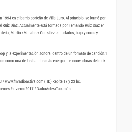
94 en el barrio porteño de Villa Luro. Al principio, se formó por
l Ruiz Díaz. Actualmente está formada por Fernando Ruiz Díaz en
batería, Martín «Macabre» González en teclados, bajo y coros y
 pop y la experimentación sonora, dentro de un formato de canción.1
raron como una de las bandas más enérgicas e innovadoras del rock
.3 / www.fmradioactiva.com (HD) Repite 17 y 23 hs.
ernes #invierno2017 #RadioActivaTucumán