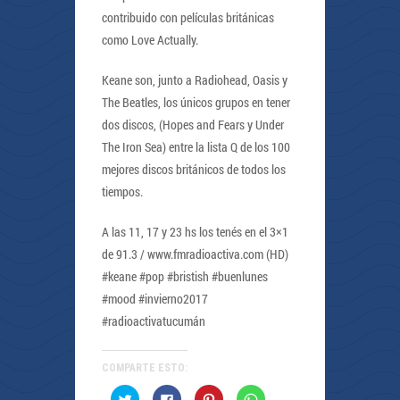
contribuido con películas británicas
como Love Actually.
Keane son, junto a Radiohead, Oasis y
The Beatles, los únicos grupos en tener
dos discos, (Hopes and Fears y Under
The Iron Sea) entre la lista Q de los 100
mejores discos británicos de todos los
tiempos.
A las 11, 17 y 23 hs los tenés en el 3×1
de 91.3 / www.fmradioactiva.com (HD)
#keane #pop #bristish #buenlunes
#mood #invierno2017
#radioactivatucumán
COMPARTE ESTO:
Haz
Haz
Haz
Haz