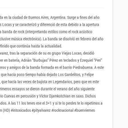
a en la ciudad de Buenos Aires, Argentina. Surge a fines del año
 Locas y se caracterizó y diferenció de esta debido a la apertura
 banda de rock (interpretando estilos como el rock acústico
nclusive música electrónica). La banda se disolvió en febrero del año
finido que continúa hasta la actualidad.
lvarez, tras la separación de su ex grupo Viejas Locas, decidió
 en batería, Adrián “Burbujas” Pérez en teclados y Ezequiel “Peri”
ros y amigos de la banda formada en el barrio Piedrabuena. A este
 que hacía poco tiempo había dejado Los Gardelitos, y Felipe
que hacía las veces de bajista en Legendarios, pero que en este
primeros ensayos se dieron durante el verano del año siguiente
io Cuevas en percusión y Víctor Djamkotchian en saxo. Dichos
os. A las 11 los tenes ene el 3×1 y si te lo perdes te lo repetimos a
m (HD) #intoxicados #pityalvarez #rocknacional #buenviernes
n