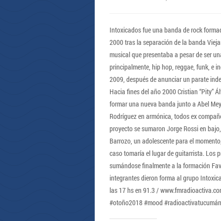
Intoxicados fue una banda de rock formad
2000 tras la separación de la banda Viejas
musical que presentaba a pesar de ser una
principalmente, hip hop, reggae, funk, e i
2009, después de anunciar un parate inde
Hacia fines del año 2000 Cristian “Pity” Á
formar una nueva banda junto a Abel Meyer
Rodríguez en armónica, todos ex compañe
proyecto se sumaron Jorge Rossi en bajo,
Barrozo, un adolescente para el momento, 
caso tomaría el lugar de guitarrista. Los 
sumándose finalmente a la formación Fav
integrantes dieron forma al grupo Intoxicad
las 17 hs en 91.3 / www.fmradioactiva.co
#otoño2018 #mood #radioactivatucumá