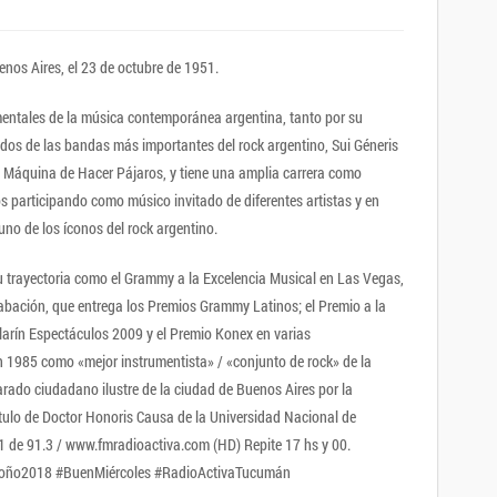
nos Aires, el 23 de octubre de 1951.
entales de la música contemporánea argentina, tanto por su
dos de las bandas más importantes del rock argentino, Sui Géneris
 Máquina de Hacer Pájaros, y tiene una amplia carrera como
s participando como músico invitado de diferentes artistas y en
uno de los íconos del rock argentino.
u trayectoria como el Grammy a la Excelencia Musical en Las Vegas,
abación, que entrega los Premios Grammy Latinos; el Premio a la
Clarín Espectáculos 2009 y el Premio Konex en varias
n 1985 como «mejor instrumentista» / «conjunto de rock» de la
larado ciudadano ilustre de la ciudad de Buenos Aires por la
título de Doctor Honoris Causa de la Universidad Nacional de
×1 de 91.3 / www.fmradioactiva.com (HD) Repite 17 hs y 00.
toño2018 #BuenMiércoles #RadioActivaTucumán