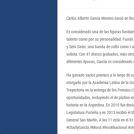
Carlos Alberto García Moreno nació en Bue
Es considerado una de las figuras fundam
talento como por su personalidad. Fundó 
y Serú Girán, una banda de culto como La
solista. Con 41 discos grabados, más otro
diferentes épocas, García es considerado 
Ha ganado varios premios a lo largo de s
otorgado por la Academia Latina de la Gr
Trayectoria en la entrega de los Premios 
oportunidades, incluyendo el de platino e
historia en la Argentina. En 2010 fue dec
Legislatura Porteña y en 2013 recibió el 
General San Martín. A las 11 está en el 3
#CharlyGarcía #Mood #RockNacional #o