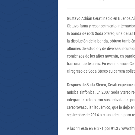
Gustavo Adrián Cerati nacio en Buenos Air
Obtuvo fama y reconocimiento internacional
la banda de rock Soda Stereo, una de las
la disolución de la banda, obtuvo también
álbumes de estudio y de diversas incursio
comienzos de los años noventa, en parale
tras una fuerte crisis. En esa instancia C
el regreso de Soda Stereo su carrera soli
Después de Soda Stereo, Cerati experimentó
música sinfónica. En 2007 Soda Stereo reg
integrantes retomaron sus actividades po
cerebrovascular isquémico, que lo dejó en
septiembre de 2014 a causa de un paro res
A las 11 esta en el 3×1 por 91.3 / www.fm