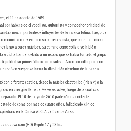
es, el 11 de agosto de 1959.
 por haber sido el vocalista, guitarrista y compositor principal de
 bandas más importantes e influyentes de la música latina. Luego de
 reconocimiento y éxito en su carrera solista, que consta de cinco
nes junto a otros músicos. Su camino como solista se inició a
lo a dicha banda, debido a un receso que se había tomado el grupo
erati publicó su primer álbum como solista, Amor amarillo; pero con
sta quedó en suspenso hasta la disolución absoluta de la banda.
 con diferentes estilos, desde la música electrónica (Plan V) a la
resó en una gira llamada Me verás volver, luego de la cual sus
r separado. El 15 de mayo de 2010 padeció un accidente
 estado de coma por más de cuatro años, falleciendo el 4 de
piratorio en la Clínica ALCLA de Buenos Aires.
radioactiva.com (HD) Repite 17 y 23 hs.