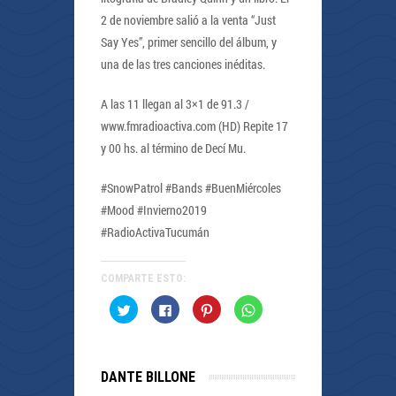
2 de noviembre salió a la venta “Just
Say Yes”, primer sencillo del álbum, y
una de las tres canciones inéditas.
A las 11 llegan al 3×1 de 91.3 /
www.fmradioactiva.com (HD) Repite 17
y 00 hs. al término de Decí Mu.
#SnowPatrol #Bands #BuenMiércoles
#Mood #Invierno2019
#RadioActivaTucumán
COMPARTE ESTO:
Haz
Haz
Haz
Haz
clic
clic
clic
clic
para
para
para
para
compartir
compartir
compartir
compartir
en
en
en
en
Twitter
Facebook
Pinterest
WhatsApp
(Se
(Se
(Se
(Se
DANTE BILLONE
abre
abre
abre
abre
en
en
en
en